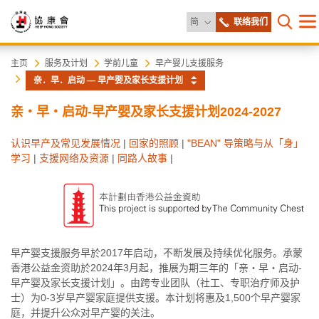
更改语言
简
联络我们
目
打开网
录
协
主
主页
服务及计划
学前儿童
早产婴儿支援服务
内
亲．早．启动 ― 早产婴及家长支援计划
容
康
开
亲・早・启动-早产婴及家长支援计划2024-2027
始
会
认识早产及常见发展情况
|
回家的照顾
|
"BEAN" 导策略与从「身」
学习
|
支援网络及资源
|
同路人故事
|
早产婴支援服务早於2017年启动，不断发展及持续优化服务。承蒙
香港公益金资助於2024年3月起，推展为期三年的「亲・早・启动-
早产婴及家长支援计划」。由跨专业团队（社工、专职治疗师及护
士）为0-3岁早产婴家庭提供支援。本计划将惠及1,500个早产婴家
庭，并提升公众对早产婴的关注。