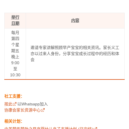
举行
内容
日期
每月
第四
个星
邀请专家讲解照顾早产宝宝的相关资讯。家长义工
期五
亦以过来人身份，分享宝宝成长过程中的经历和体
晚上
会
9:00
至
10:30
社工支援：
按此
以Whatsapp加入
协康会家长资源中心
相关计划：
由美赞臣赞助之早产婴幼儿亲子支援计划 (已完结)