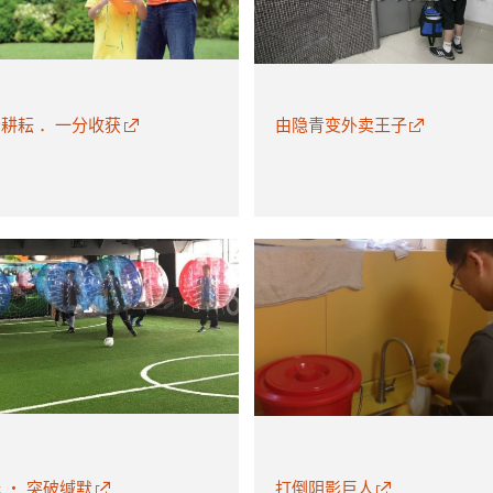
耕耘 ．一分收获
由隐青变外卖王子
 ・ 突破缄默
打倒阴影巨人