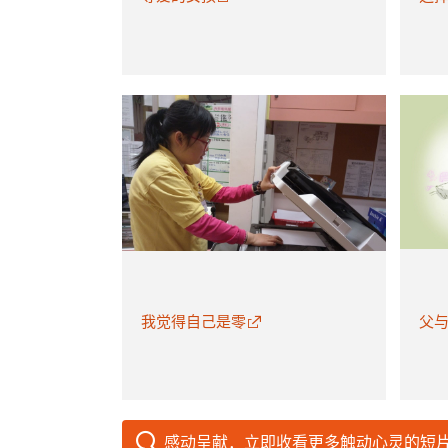
我觉得自己是零
父与
感动呈献．立即收看更多触动心灵的短