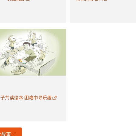
子共读绘本 困难中寻乐趣
片故事