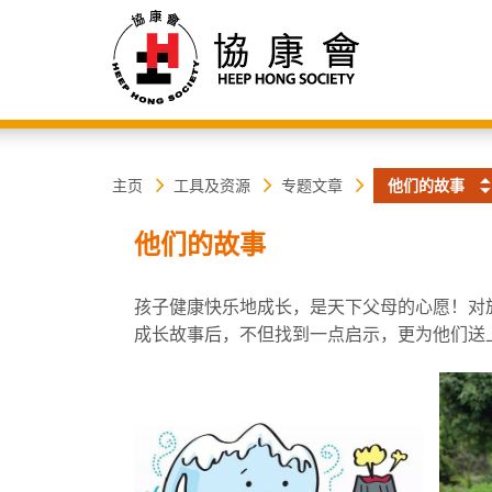
协
主
主页
工具及资源
专题文章
他们的故事
内
容
康
他们的故事
开
始
会
孩子健康快乐地成长，是天下父母的心愿！对
成长故事后，不但找到一点启示，更为他们送