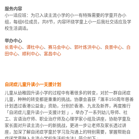
服务内容
小一适应班：为已入读主流小学的小一有特殊需要的学童开办小
组，每组6位成员，共8节，内容环绕学童上小一后我社交适应及学
校生活调适。
举办中心
长青中心
、
谭杜中心
、
赛马会中心
、
郭叶炼洪中心
、
良景中心
、
白
田中心
、
顺利中心
、
富昌中心
自闭症儿童升读小一支援计划
儿童从幼稚园升读小学的过程中有著很多的转变，对於一群自闭症
儿童，种种的转变都是重重的挑战。协康会喜获「滙丰150周年慈善
计划透过香港公益金」资助，分别於香港、九龙及新界，再度推行
「自闭症儿童升读小一支援计划 」，举办了一系列幼儿导师、社
工、言语治疗师、职业治疗师及心理学家小组及讲座，协助学童及
家长面对升读主流小一的新挑战，更进一步让老师及家长透过讲
座，加深了解自闭症学童於学习及沟通上的特别需要，掌握帮助自
症闭学童融入主流小学的生活的方法！简介如下 :