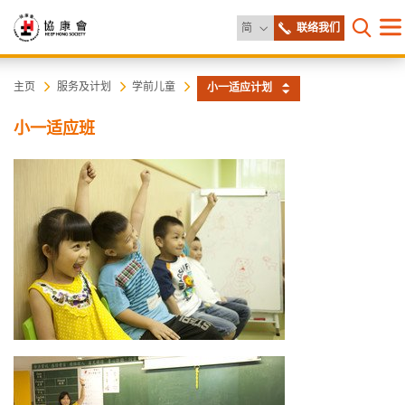
更改语言
简
联络我们
目
打开网
录
协
主
主页
服务及计划
学前儿童
小一适应计划
内
容
康
小一适应班
开
始
会