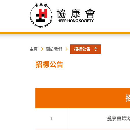
協
主
主頁
關於我們
招標公告
内
容
康
招標公告
開
始
會
1
協康會環