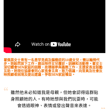
翟佩茵女士育有一名患罕見病及腦癇症的10歲女兒，需以輪椅代
步。她毅然放下工作，親自陪伴女兒覆診、訓練和活動等。翟女士
深切體會SEN家庭的困難，故積極參與義務工作，支援家長並鼓勵
互助。她現任協康會同心家長會主席，致力倡議，向官員及社會反
映照顧者困境及提出建議，爭取SEN家庭權益。
雖然他未必知道我是母親，但她會認得這群貼
身照顧她的人。有時她想與我們玩耍時，可能
會透過眼神、表情或發出聲音來表達。