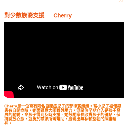
對少數族裔支援 — Cherry
Cherry是一位育有兩名自閉症兒子的菲律賓媽媽。當小兒子被懷疑
患有自閉症時，她面對巨大困難與壓力，但堅信早期介入是孩子發
展的關鍵，令孩子得到及時支援。她鼓勵家長欣賞孩子的優點，保
持開放心態，並勇於尋求所需幫助，展現出無私和堅韌的照護精
神。