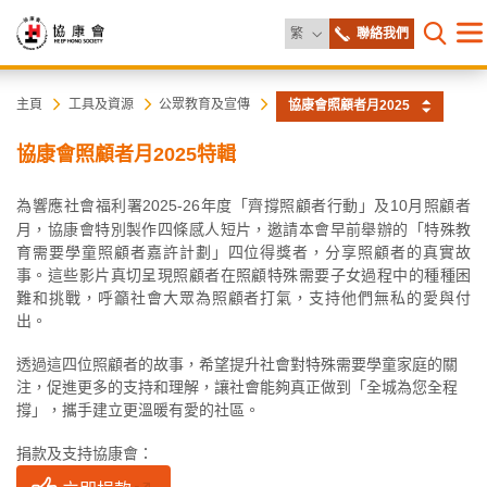
更改語言
繁
聯絡我們
目
打開網
錄
協
主
主頁
工具及資源
公眾教育及宣傳
協康會照顧者月2025
内
容
康
協康會照顧者月2025特輯
開
始
會
為響應社會福利署2025-26年度「齊撐照顧者行動」及10月照顧者
月，協康會特別製作四條感人短片，邀請本會早前舉辦的「特殊教
育需要學童照顧者嘉許計劃」四位得獎者，分享照顧者的真實故
事。這些影片真切呈現照顧者在照顧特殊需要子女過程中的種種困
難和挑戰，呼籲社會大眾為照顧者打氣，支持他們無私的愛與付
出。
透過這四位照顧者的故事，希望提升社會對特殊需要學童家庭的關
注，促進更多的支持和理解，讓社會能夠真正做到「全城為您全程
撐」，攜手建立更溫暖有愛的社區。
捐款及支持協康會：