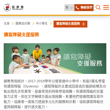
更改語言
繁
聯絡我們
目
打開網
錄
協
主
主頁
服務及計劃
中小學生
讀寫障礙支援服務
内
容
康
讀寫障礙支援服務
開
始
會
據教育局統計，2017-2018學年公營普通中小學中，有逾2萬名學童
有讀寫障礙（Dyslexia）。讀寫障礙的主要成因是由於腦部結構及功
能出現先天性異常，是最常見的特殊學習困難。有讀寫障礙的兒童
智力正常，但在文字解碼方面出現困難，影響他們發展閱讀及寫作
能力。協康會一直致力透過多元化的服務和計劃，協助讀寫障礙兒
童跨越障礙，提升語文能力。