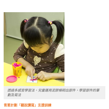
透過多感官學習法，兒童運用泥膠條砌出部件，學習部件的筆
劃及寫法
青蔥計劃「聽說讀寫」支援訓練