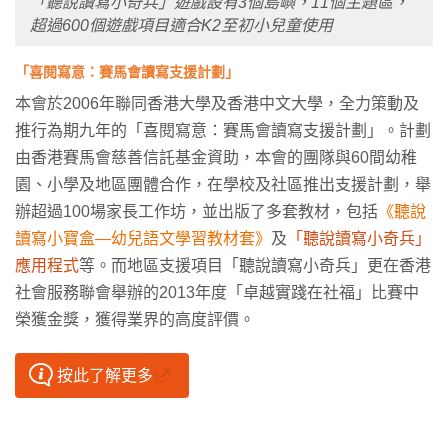
「聽說讀寫小奇兵」遊戲設有3個島嶼，11個主題區，
超過600個遊戲項目適合K2至初小兒童使用
「喜閱寫意：賽馬會讀寫支援計劃」
本會於
2006
年聯同香港大學及香港中文大學，全力策動及
推行為期九年的「喜閱寫意：賽馬會讀寫支援計劃」。計劃
由香港賽馬會慈善信託基金資助，本會的團隊與
60
間幼稚
園、小學及地區團體合作，在學校及社區推出支援計劃，舉
辦超過
100
場家長工作坊，並出版了多套教材，包括
《聽說
讀寫小寶盒—幼兒語文學習教材套》
及
「聽說讀寫小奇兵」
應用程式
等。而地區支援項目「聽說讀寫小奇兵」更在香港
社會服務聯會舉辦的
2013
年度「卓越實踐在社福」比賽中
榮獲金獎，獲得業界的高度評價。
按此了解更多