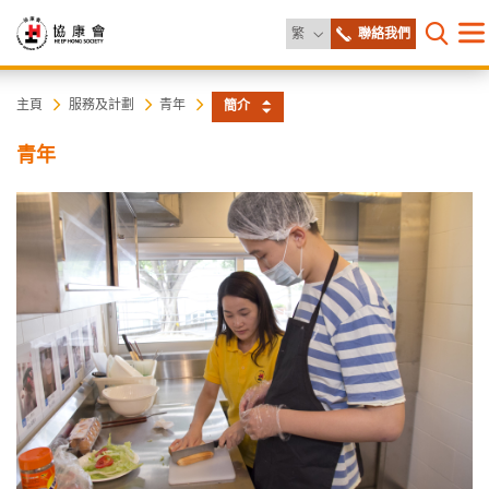
更改語言
繁
聯絡我們
目
打開網
錄
協
主
主頁
服務及計劃
青年
簡介
内
容
康
青年
開
始
會